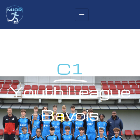
C1
Youth League
Bavois