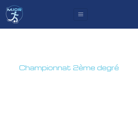
D94
Championnat 2ème degré
Chavornay