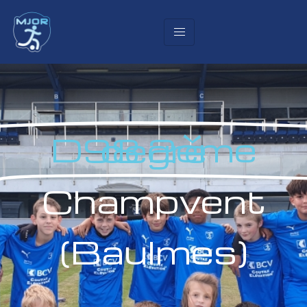
D98 2ème degré
Champvent
(Baulmes)